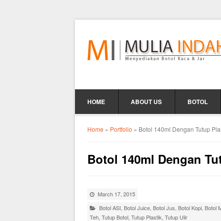
HOME
ABOUT US
BOTOL
Home
»
Portfolio
»
Botol 140ml Dengan Tutup Plas
Botol 140ml Dengan Tut
March 17, 2015
Botol ASI
,
Botol Juice
,
Botol Jus
,
Botol Kopi
,
Botol 
Teh
,
Tutup Botol
,
Tutup Plastik
,
Tutup Ulir