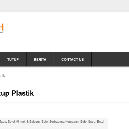
TUTUP
BERITA
CONTACT US
tik
up Plastik
Madu
,
Botol Minyak & Balsem
,
Botol Serbaguna Kemasan
,
Botol Susu
,
Botol