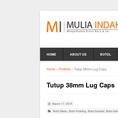
HOME
ABOUT US
BOTOL
Home
»
Portfolio
»
Tutup 38mm Lug Caps
Tutup 38mm Lug Caps
March 17, 2015
Botol Madu
,
Botol Pudding
,
Botol Sambal
,
Botol Sela