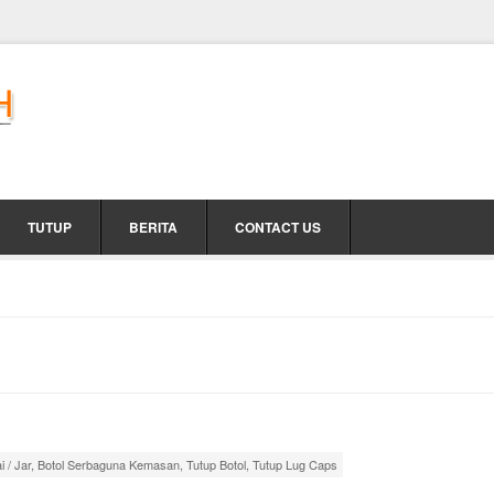
TUTUP
BERITA
CONTACT US
i / Jar
,
Botol Serbaguna Kemasan
,
Tutup Botol
,
Tutup Lug Caps